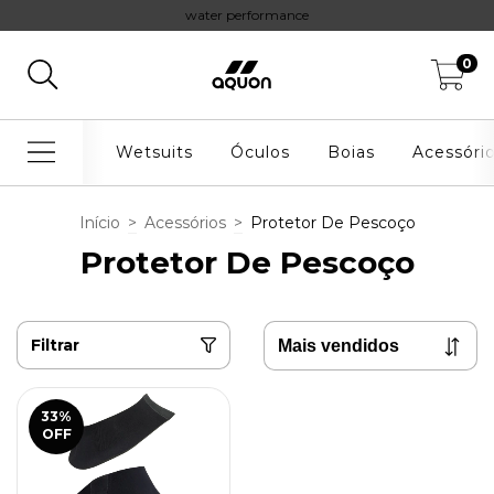
water performance
0
Wetsuits
Óculos
Boias
Acessóri
Início
>
Acessórios
>
Protetor De Pescoço
Protetor De Pescoço
Filtrar
33
%
OFF