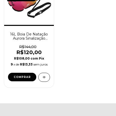
16L Boia De Natação
Aurora Sinalização
Águas Abertas
R$144,00
R$120,00
R$108,00
com
Pix
9
x de
R$13,33
sem juros