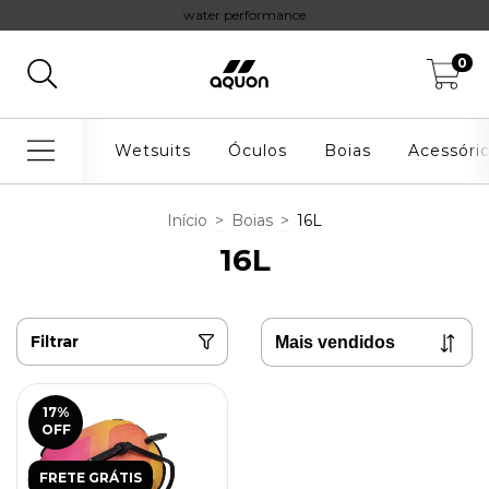
water performance
0
Wetsuits
Óculos
Boias
Acessóri
Início
>
Boias
>
16L
16L
Filtrar
17
%
OFF
FRETE GRÁTIS