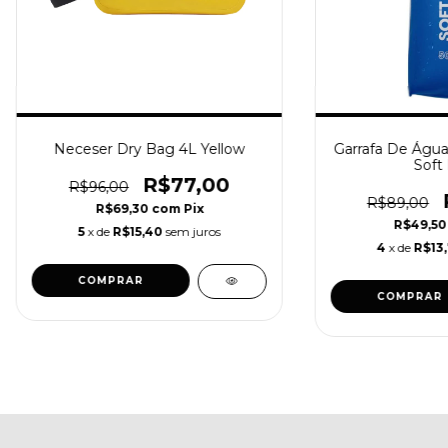
Neceser Dry Bag 4L Yellow
Garrafa De Água 
Soft 
R$77,00
R$96,00
R$89,00
R$69,30
com
Pix
R$49,5
5
x de
R$15,40
sem juros
4
x de
R$13,