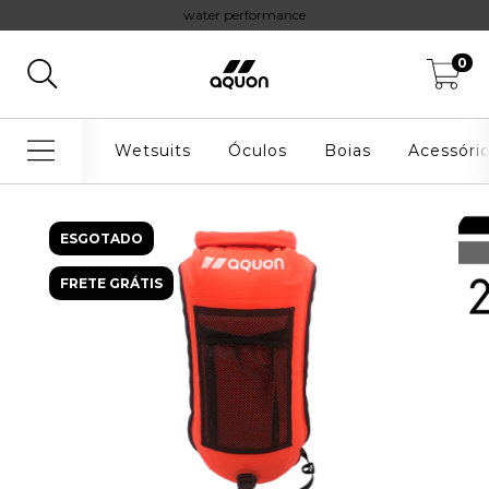
water performance
0
Wetsuits
Óculos
Boias
Acessóri
ESGOTADO
FRETE GRÁTIS