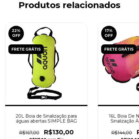
Produtos relacionados
22
%
17
%
OFF
OFF
FRETE GRÁTIS
FRETE GRÁTIS
20L Boia de Sinalização para
16L Boia De N
águas abertas SIMPLE BAG
Sinalização 
R$130,00
R$167,00
R$144,00