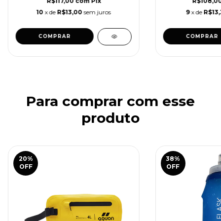
R$117,00
com
Pix
R$108,0
10
x de
R$13,00
sem juros
9
x de
R$13,
Para comprar com esse
produto
20
%
38
%
OFF
OFF