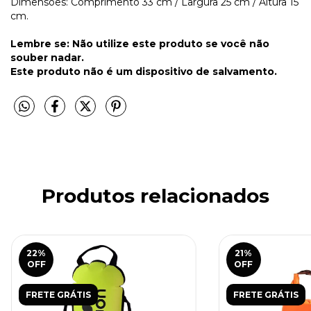
Dimensões: Comprimento 33 cm / Largura 25 cm / Altura 15
cm.
Lembre se: Não utilize este produto se você não
souber nadar.
Este produto não é um dispositivo de salvamento.
Produtos relacionados
22
%
21
%
OFF
OFF
FRETE GRÁTIS
FRETE GRÁTIS