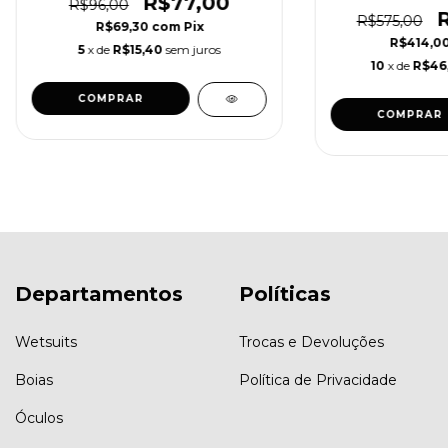
R$77,00
R$96,00
R$575,00
R$69,30
com
Pix
R$414,0
5
x de
R$15,40
sem juros
10
x de
R$46
COMPRAR
Departamentos
Políticas
Wetsuits
Trocas e Devoluções
Boias
Política de Privacidade
Óculos