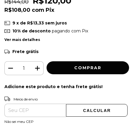
R$120,00
R$144,00
R$108,00
com
Pix
9
x de
R$13,33
sem juros
10% de desconto
pagando com Pix
Ver mais detalhes
Frete grátis
Adicione este produto e
tenha frete grátis!
ALTERAR CEP
Entregas para o CEP:
Meios de envio
CALCULAR
Não sei meu CEP