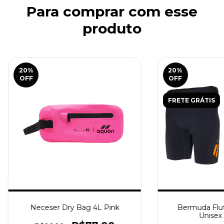
Para comprar com esse
produto
20
%
20
%
OFF
OFF
FRETE GRÁTIS
Neceser Dry Bag 4L Pink
Bermuda Flut
Unisex