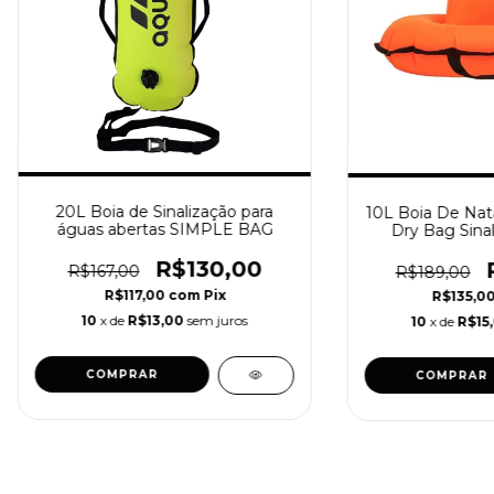
20L Boia de Sinalização para
10L Boia De Nat
águas abertas SIMPLE BAG
Dry Bag Sina
Abe
R$130,00
R$167,00
R$189,00
R$117,00
com
Pix
R$135,0
10
x de
R$13,00
sem juros
10
x de
R$15