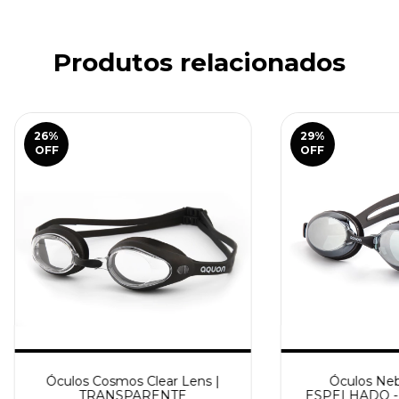
Produtos relacionados
26
%
29
%
OFF
OFF
Óculos Cosmos Clear Lens |
Óculos Nebu
TRANSPARENTE
ESPELHADO - 