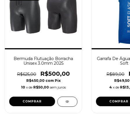
Bermuda Flutuação Borracha
Garrafa De Água 
Unisex 3.0mm 2025
Soft 
R$500,00
R$625,00
R$89,00
R$450,00
com
Pix
R$49,5
10
x de
R$50,00
sem juros
4
x de
R$13,
COMPRAR