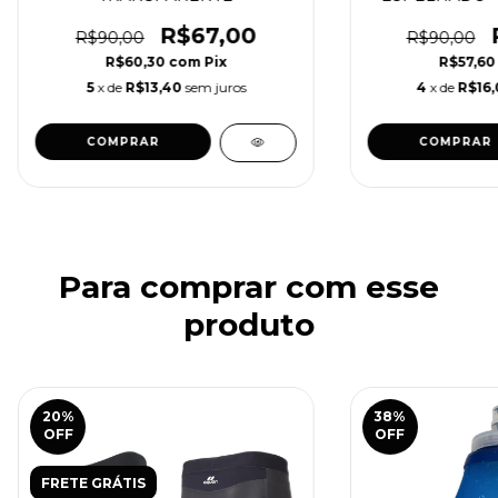
R$67,00
R$90,00
R$90,00
R$60,30
com
Pix
R$57,6
5
x de
R$13,40
sem juros
4
x de
R$16
Para comprar com esse
produto
20
%
38
%
OFF
OFF
FRETE GRÁTIS