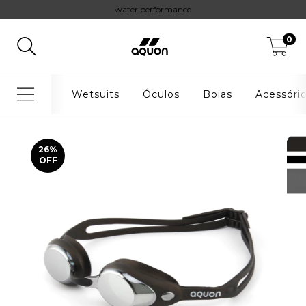
water performance
0
Wetsuits
Óculos
Boias
Acessóri
26
%
OFF