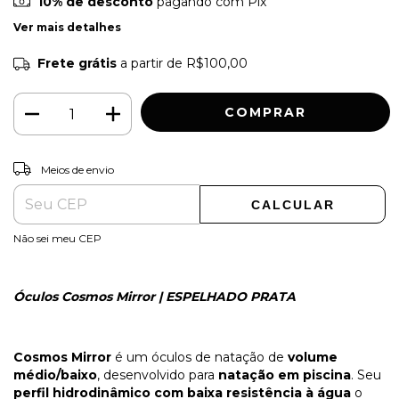
10% de desconto
pagando com Pix
Ver mais detalhes
Frete grátis
a partir de
R$100,00
ALTERAR CEP
Entregas para o CEP:
Meios de envio
CALCULAR
Não sei meu CEP
Óculos Cosmos Mirror | ESPELHADO PRATA
Cosmos Mirror
é um óculos de natação de
volume
médio/baixo
, desenvolvido para
natação em piscina
. Seu
perfil hidrodinâmico com baixa resistência à água
o