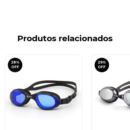
Faça login
e use seus dados de entrega
Não sei meu CEP
Produtos relacionados
28
%
29
%
OFF
OFF