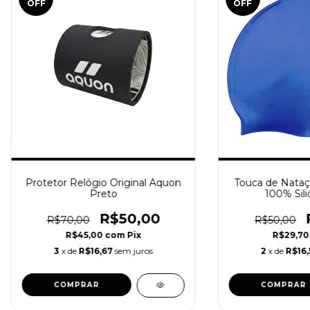
OFF
OFF
Protetor Relógio Original Aquon
Touca de Nataç
Preto
100% Sil
R$50,00
R$70,00
R$50,00
R$45,00
com
Pix
R$29,7
3
x de
R$16,67
sem juros
2
x de
R$16,