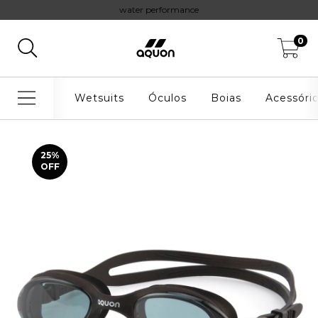
water performance
0
Wetsuits
Óculos
Boias
Acessóri
25
%
OFF