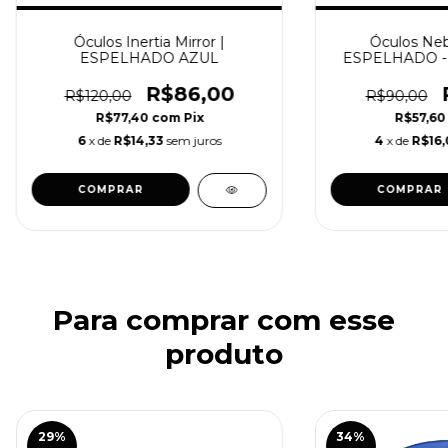
Óculos Inertia Mirror |
Óculos Nebu
ESPELHADO AZUL
ESPELHADO - 
R$86,00
R$120,00
R$90,00
R$77,40
com
Pix
R$57,6
6
x de
R$14,33
sem juros
4
x de
R$16
Para comprar com esse
produto
29
%
34
%