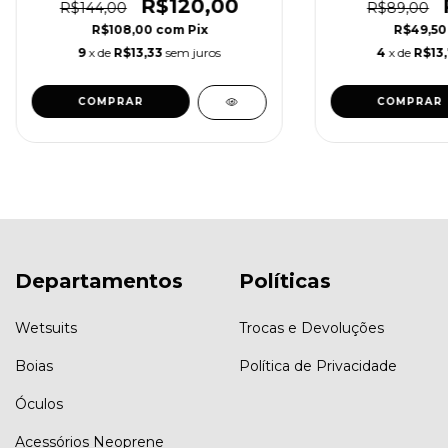
R$120,00
R$144,00
R$89,00
R$108,00
com
Pix
R$49,5
9
x de
R$13,33
sem juros
4
x de
R$13,
Departamentos
Políticas
Wetsuits
Trocas e Devoluções
Boias
Política de Privacidade
Óculos
Acessórios Neoprene