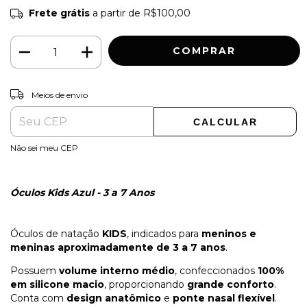
Frete grátis
a partir de
R$100,00
ALTERAR CEP
Entregas para o CEP:
Meios de envio
CALCULAR
Não sei meu CEP
Óculos Kids Azul - 3 a 7 Anos
Óculos de natação
KIDS
, indicados para
meninos e
meninas aproximadamente de 3 a 7 anos
.
Possuem
volume interno médio
, confeccionados
100%
em silicone macio
, proporcionando
grande conforto
.
Conta com
design anatômico
e
ponte nasal flexível
.