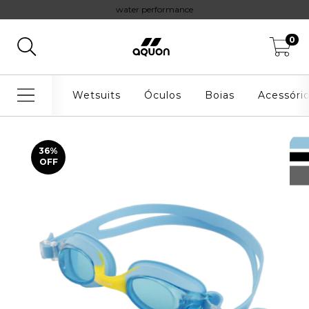
water performance
0
Wetsuits
Óculos
Boias
Acessóri
36
%
OFF