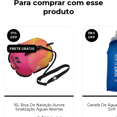
Para comprar com esse
produto
17
%
38
%
OFF
OFF
FRETE GRÁTIS
16L Boia De Natação Aurora
Garrafa De Água 
Sinalização Águas Abertas
Soft 