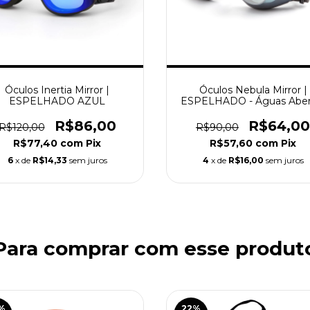
Óculos Inertia Mirror |
Óculos Nebula Mirror |
ESPELHADO AZUL
ESPELHADO - Águas Aber
R$86,00
R$64,00
R$120,00
R$90,00
R$77,40
com
Pix
R$57,60
com
Pix
6
x de
R$14,33
sem juros
4
x de
R$16,00
sem juros
Para comprar com esse produt
%
22
%