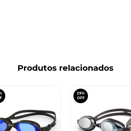
Produtos relacionados
%
29
%
F
OFF