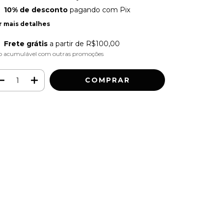
10% de desconto
pagando com Pix
r mais detalhes
Frete grátis
a partir de
R$100,00
o acumulável com outras promoções
Meios de envio
ALTERAR CEP
regas para o CEP:
CALCULAR
ça login
e use seus dados de entrega
o sei meu CEP