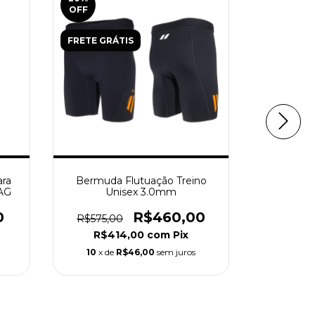
OFF
OFF
FRETE GRÁTIS
FRETE GR
ara
Bermuda Flutuação Treino
Bermuda 
AG
Unisex 3.0mm
Unis
0
R$460,00
R$575,00
R$625,
R$414,00
com
Pix
R$4
10
x de
R$46,00
sem juros
10
x d