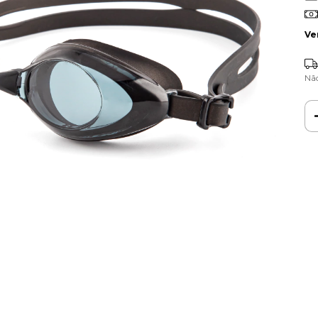
Ve
Nã
Ent
Fa
Nã