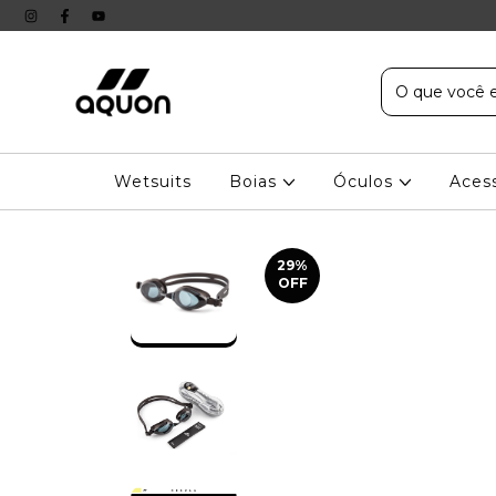
Wetsuits
Boias
Óculos
Aces
29
%
OFF