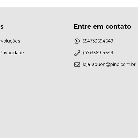
as
Entre em contato
evoluções
554733694649
 Privacidade
(47)3369-4649
loja_aquon@pino.com.br