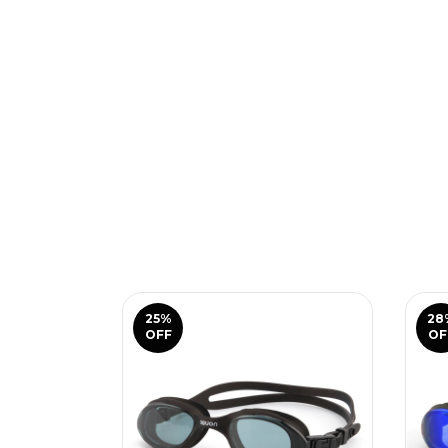
25
%
28
OFF
OF