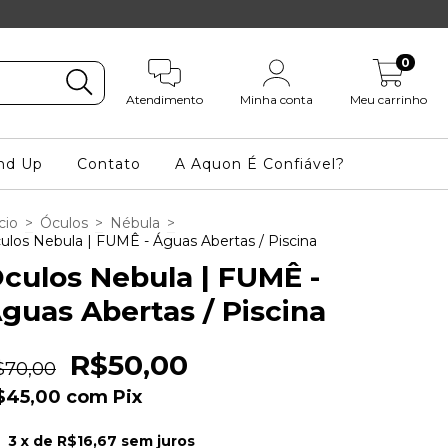
0
Atendimento
Minha conta
Meu carrinho
nd Up
Contato
A Aquon É Confiável?
cio
>
Óculos
>
Nébula
>
ulos Nebula | FUMÊ - Águas Abertas / Piscina
culos Nebula | FUMÊ -
guas Abertas / Piscina
R$50,00
$70,00
$45,00
com
Pix
3
x de
R$16,67
sem juros