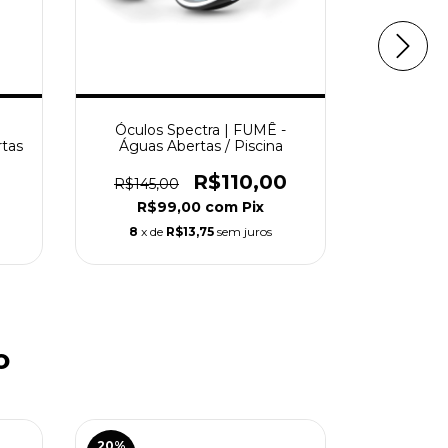
Óculos Spectra | FUMÊ -
Óculos
tas
Águas Abertas / Piscina
ESPELHAD
R$110,00
R$145,00
R$150,
R$99,00
com
Pix
R$1
8
x de
R$13,75
sem juros
9
x de
o
20
%
20
%