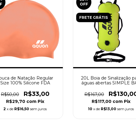
F
OFF
FRETE GRÁTIS
ouca de Natação Regular
20L Boia de Sinalização p
Size 100% Silicone FDA
águas abertas SIMPLE B
R$33,00
R$130,0
R$50,00
R$167,00
R$29,70
com
Pix
R$117,00
com
Pix
2
x de
R$16,50
sem juros
10
x de
R$13,00
sem juros