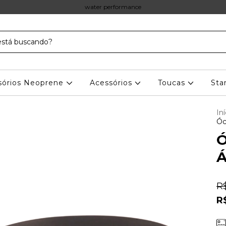
water performance
sórios Neoprene
Acessórios
Toucas
Sta
Iní
Óc
Ó
Á
R
R