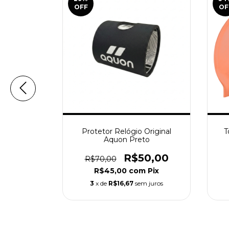
OFF
OF
 Borracha
Protetor Relógio Original
T
 2025
Aquon Preto
00,00
R$50,00
R$70,00
m
Pix
R$45,00
com
Pix
m juros
3
x de
R$16,67
sem juros