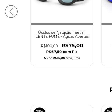
irror |
Óculos de Natação Inertia |
RATA
LENTE FUMÊ - Águas Abertas
6,00
R$75,00
R$100,00
m
Pix
R$67,50
com
Pix
 juros
5
x de
R$15,00
sem juros
29
%
34