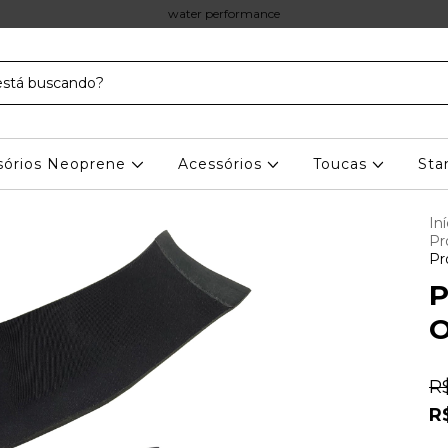
water performance
sórios Neoprene
Acessórios
Toucas
Sta
Iní
Pr
Pr
P
O
R
R