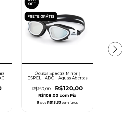
OFF
FRETE GRÁTIS
ara
Óculos Spectra Mirror |
Óculos
AG
ESPELHADO - Águas Abertas
ESP
0
R$120,00
R$150,00
R$120
R$108,00
com
Pix
R$
9
x de
R$13,33
sem juros
6
x de