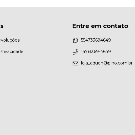
as
Entre em contato
evoluções
554733694649
 Privacidade
(47)3369-4649
loja_aquon@pino.com.br