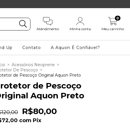
0
Atendimento
Minha conta
Meu carrinho
nd Up
Contato
A Aquon É Confiável?
cio
>
Acessórios Neoprene
>
otetor De Pescoço
>
otetor de Pescoço Original Aquon Preto
rotetor de Pescoço
riginal Aquon Preto
R$80,00
$120,00
$72,00
com
Pix