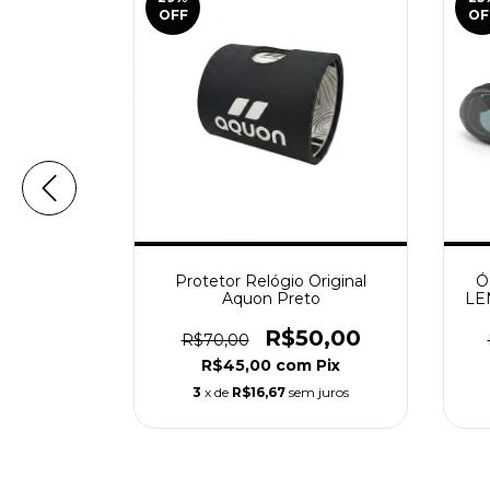
OFF
OF
irror |
Protetor Relógio Original
Ó
RATA
Aquon Preto
LE
6,00
R$50,00
R$70,00
m
Pix
R$45,00
com
Pix
 juros
3
x de
R$16,67
sem juros