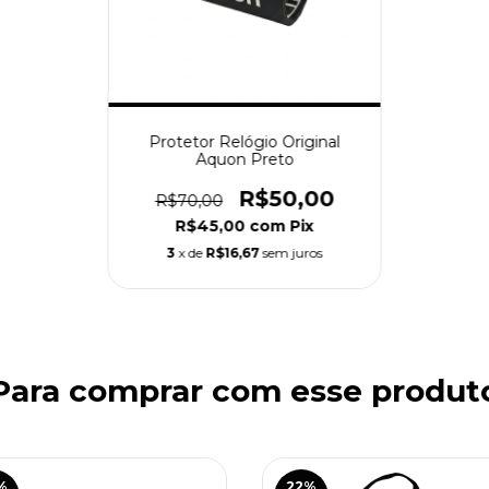
Protetor Relógio Original
Aquon Preto
R$50,00
R$70,00
R$45,00
com
Pix
3
x de
R$16,67
sem juros
Para comprar com esse produt
%
22
%