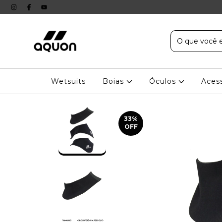
Wetsuits
Boias
Óculos
Aces
33
%
OFF