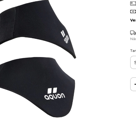
Ve
Nã
Ta
Ent
Fa
Nã