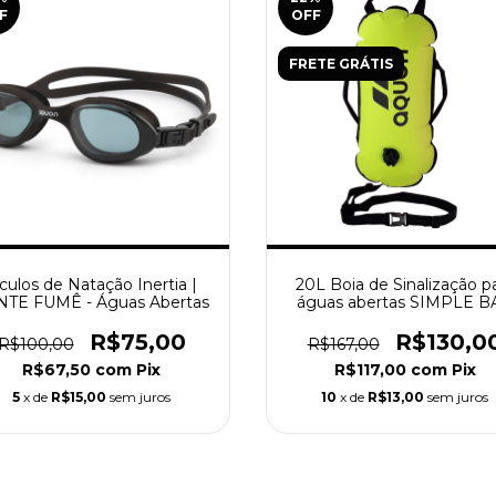
F
OFF
FRETE GRÁTIS
culos de Natação Inertia |
20L Boia de Sinalização p
NTE FUMÊ - Águas Abertas
águas abertas SIMPLE B
R$75,00
R$130,0
R$100,00
R$167,00
R$67,50
com
Pix
R$117,00
com
Pix
5
x de
R$15,00
sem juros
10
x de
R$13,00
sem juros