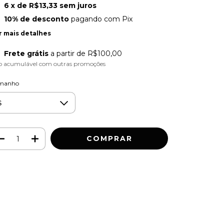
6
x de
R$13,33
sem juros
10% de desconto
pagando com Pix
r mais detalhes
Frete grátis
a partir de
R$100,00
o acumulável com outras promoções
manho
Meios de envio
ALTERAR CEP
regas para o CEP:
CALCULAR
ça login
e use seus dados de entrega
o sei meu CEP