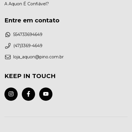
A Aquon É Confiável?
Entre em contato
554733694649
(47)3369-4649
loja_aquon@pino.com.br
KEEP IN TOUCH