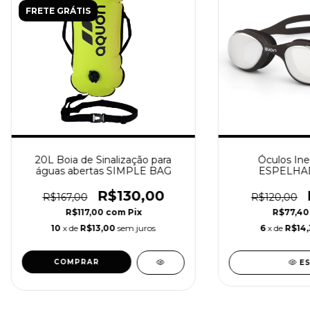
FRETE GRÁTIS
20L Boia de Sinalização para
Óculos Iner
águas abertas SIMPLE BAG
ESPELHA
R$130,00
R$167,00
R$120,00
R$117,00
com
Pix
R$77,4
10
x de
R$13,00
sem juros
6
x de
R$14,
E