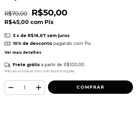
R$50,00
R$70,00
R$45,00
com
Pix
3
x de
R$16,67
sem juros
10% de desconto
pagando com Pix
Ver mais detalhes
Frete grátis
a partir de
R$100,00
Não acumulável com outras promoções
Meios de envio
ALTERAR CEP
Entregas para o CEP:
CALCULAR
Faça login
e use seus dados de entrega
Não sei meu CEP