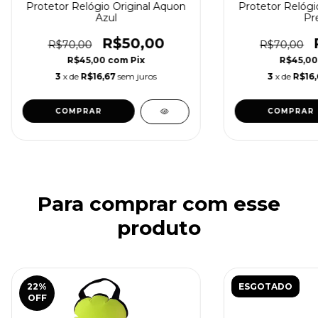
Protetor Relógio Original Aquon
Protetor Relógi
Azul
Pr
R$50,00
R$70,00
R$70,00
R$45,00
com
Pix
R$45,0
3
x de
R$16,67
sem juros
3
x de
R$16,
Para comprar com esse
produto
22
%
ESGOTADO
OFF