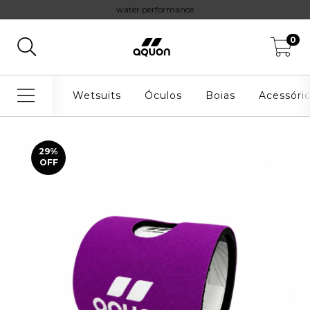
water performance
0
Wetsuits
Óculos
Boias
Acessóri
29
%
OFF