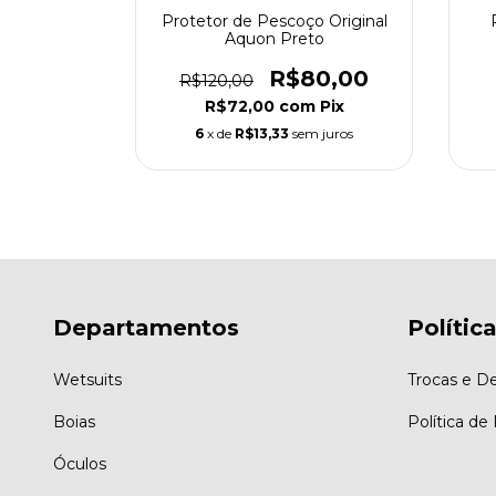
o (M) -
Protetor de Pescoço Original
derada
Aquon Preto
0,00
R$80,00
R$120,00
m
Pix
R$72,00
com
Pix
 juros
6
x de
R$13,33
sem juros
Departamentos
Polític
Wetsuits
Trocas e D
Boias
Política de
Óculos