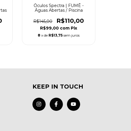
Óculos Spectra | FUMÊ -
Garraf
tas
Águas Abertas / Piscina
500
0
R$110,00
R$145,00
R$89,
R$99,00
com
Pix
R$
8
x de
R$13,75
sem juros
4
x d
KEEP IN TOUCH