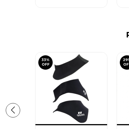
33
%
29
OFF
OF