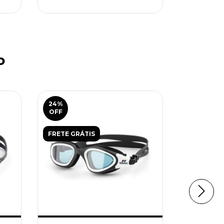
o
24
%
38
%
OFF
OFF
FRETE GRÁTIS