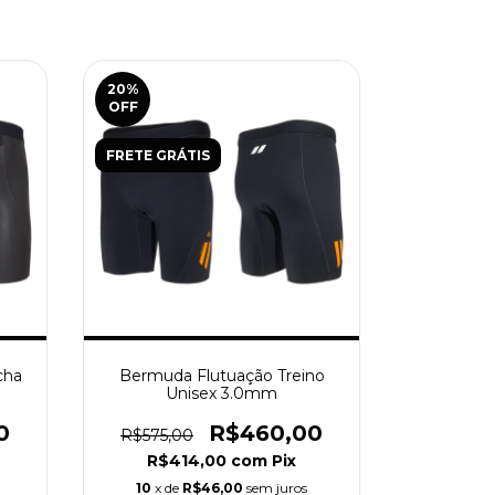
20
%
OFF
FRETE GRÁTIS
cha
Bermuda Flutuação Treino
Unisex 3.0mm
0
R$460,00
R$575,00
R$414,00
com
Pix
10
x de
R$46,00
sem juros