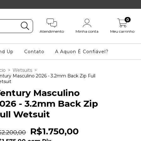
0
Atendimento
Minha conta
Meu carrinho
nd Up
Contato
A Aquon É Confiável?
cio
>
Wetsuits
>
ntury Masculino 2026 - 3.2mm Back Zip Full
tsuit
entury Masculino
026 - 3.2mm Back Zip
ull Wetsuit
R$1.750,00
$2.200,00