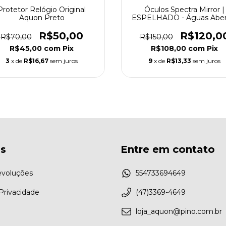
Protetor Relógio Original
Óculos Spectra Mirror |
Aquon Preto
ESPELHADO - Águas Aber
R$50,00
R$120,0
R$70,00
R$150,00
R$45,00
com
Pix
R$108,00
com
Pix
3
x de
R$16,67
sem juros
9
x de
R$13,33
sem juros
as
Entre em contato
evoluções
554733694649
 Privacidade
(47)3369-4649
loja_aquon@pino.com.br