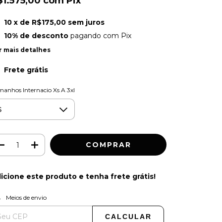
$1.575,00
com
Pix
10
x de
R$175,00
sem juros
10% de desconto
pagando com Pix
r mais detalhes
Frete grátis
anhos Internacio Xs A 3xl
icione este produto e
tenha frete grátis!
ALTERAR CEP
regas para o CEP:
Meios de envio
CALCULAR