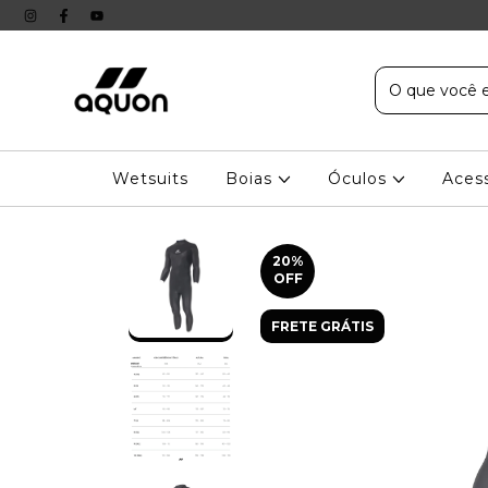
Wetsuits
Boias
Óculos
Aces
20
%
OFF
FRETE GRÁTIS