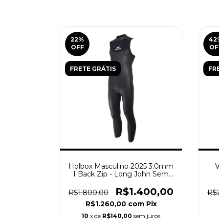
22
%
42
OFF
OF
FRETE GRÁTIS
FR
Holbox Masculino 2025 3.0mm
V
I Back Zip - Long John Sem
Mangas
R$1.400,00
R$1.800,00
R$2
R$1.260,00
com
Pix
10
x de
R$140,00
sem juros