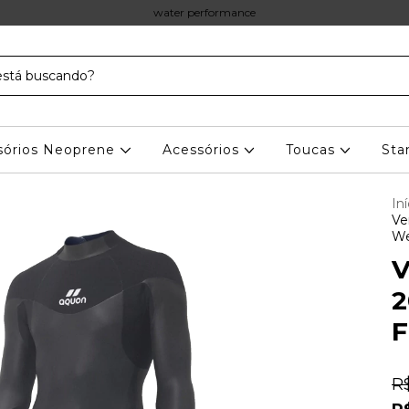
water performance
sórios Neoprene
Acessórios
Toucas
Sta
Iní
Ve
We
V
2
F
R