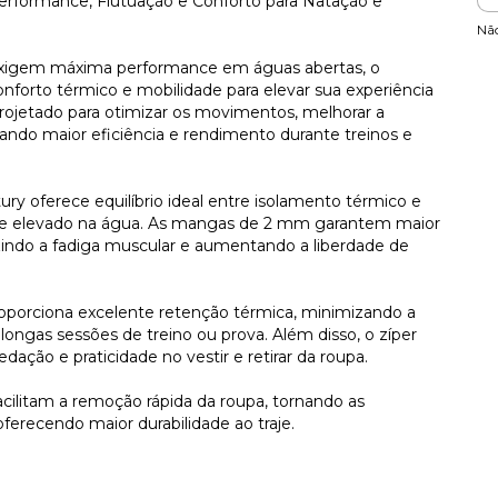
erformance, Flutuação e Conforto para Natação e
Nã
 exigem máxima performance em águas abertas, o
nforto térmico e mobilidade para elevar sua experiência
projetado para otimizar os movimentos, melhorar a
nando maior eficiência e rendimento durante treinos e
 oferece equilíbrio ideal entre isolamento térmico e
o e elevado na água. As mangas de 2 mm garantem maior
zindo a fadiga muscular e aumentando a liberdade de
roporciona excelente retenção térmica, minimizando a
ngas sessões de treino ou prova. Além disso, o zíper
ção e praticidade no vestir e retirar da roupa.
cilitam a remoção rápida da roupa, tornando as
 oferecendo maior durabilidade ao traje.