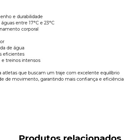
nho e durabilidade
e águas entre 17°C e 23°C
ionamento corporal
ior
ada de água
s eficientes
 e treinos intensos
a atletas que buscam um traje com excelente equilíbrio
e de movimento, garantindo mais confiança e eficiência
Produtos relacionados