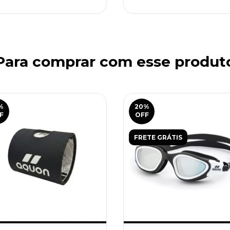
Para comprar com esse produt
%
20
%
F
OFF
FRETE GRÁTIS