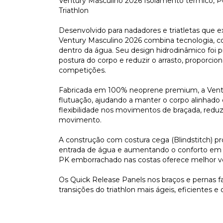
Ventury Masculino 2026 Isolamento térmico, P
Triathlon
Desenvolvido para nadadores e triatletas que
Ventury Masculino 2026 combina tecnologia, co
dentro da água. Seu design hidrodinâmico foi 
postura do corpo e reduzir o arrasto, proporcio
competições.
Fabricada em 100% neoprene premium, a Ventury
flutuação, ajudando a manter o corpo alinhad
flexibilidade nos movimentos de braçada, redu
movimento.
A construção com costura cega (Blindstitch) p
entrada de água e aumentando o conforto em lo
PK emborrachado nas costas oferece melhor veda
Os Quick Release Panels nos braços e pernas fa
transições do triathlon mais ágeis, eficientes e