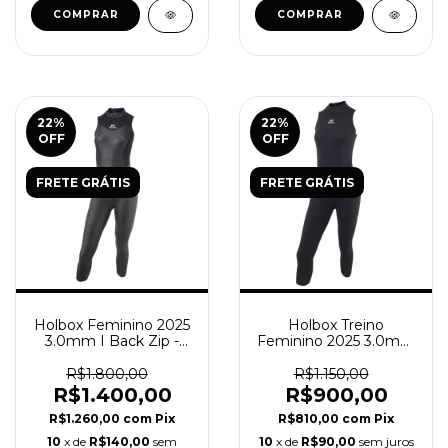
COMPRAR
COMPRAR
22
%
22
%
OFF
OFF
FRETE GRÁTIS
FRETE GRÁTIS
Holbox Feminino 2025
Holbox Treino
3.0mm I Back Zip -
Feminino 2025 3.0mm
Long John Sem
I Back Zip - Long John
Mangas
Sem Mangas
R$1.800,00
R$1.150,00
R$1.400,00
R$900,00
R$1.260,00
com
Pix
R$810,00
com
Pix
10
x de
R$140,00
sem
10
x de
R$90,00
sem juros