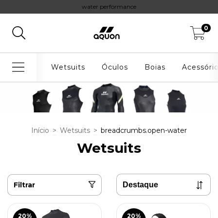
water performance
0
Wetsuits
Óculos
Boias
Acessóri
Início
>
Wetsuits
>
breadcrumbs.open-water
Wetsuits
Filtrar
20
%
20
%