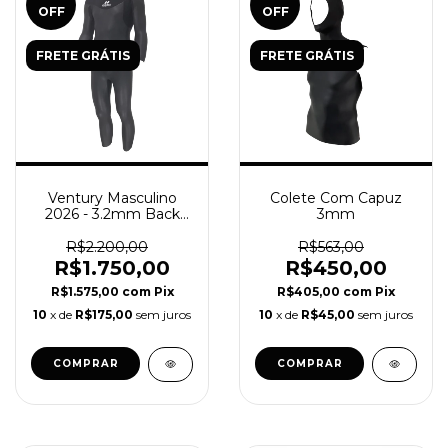
OFF
OFF
FRETE GRÁTIS
FRETE GRÁTIS
Ventury Masculino
Colete Com Capuz
2026 - 3.2mm Back
3mm
Zip Full Wetsuit
R$2.200,00
R$563,00
R$1.750,00
R$450,00
R$1.575,00
com
Pix
R$405,00
com
Pix
10
x de
R$175,00
sem juros
10
x de
R$45,00
sem juros
COMPRAR
COMPRAR