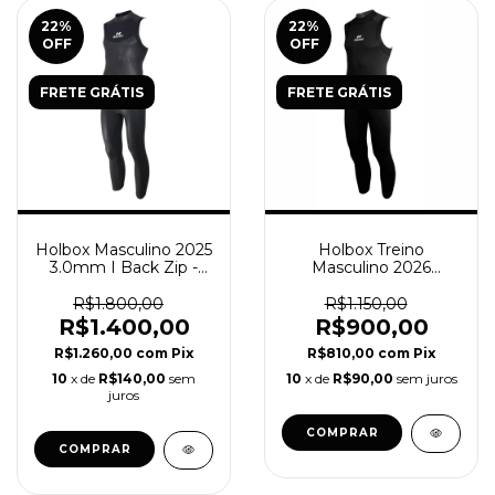
22
%
22
%
OFF
OFF
FRETE GRÁTIS
FRETE GRÁTIS
Holbox Masculino 2025
Holbox Treino
3.0mm I Back Zip -
Masculino 2026
Long John Sem
3.0mm I Back Zip -
Mangas
Long John Sem
R$1.800,00
R$1.150,00
Mangas
R$1.400,00
R$900,00
R$1.260,00
com
Pix
R$810,00
com
Pix
10
x de
R$140,00
sem
10
x de
R$90,00
sem juros
juros
COMPRAR
COMPRAR