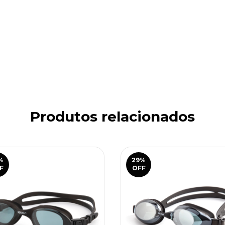
Produtos relacionados
%
29
%
F
OFF