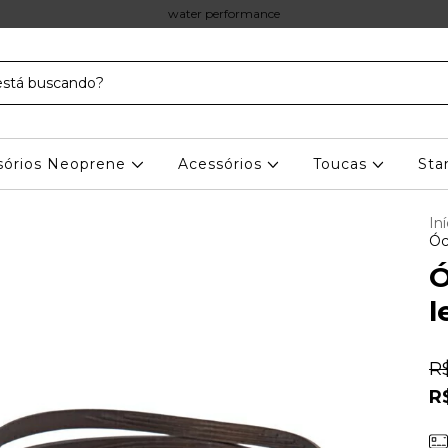
water performance
sórios Neoprene
Acessórios
Toucas
Sta
Iní
Óc
Ó
l
R
R