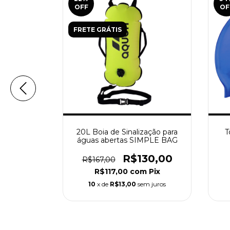
OFF
OF
FRETE GRÁTIS
 Borracha
20L Boia de Sinalização para
T
 2025
águas abertas SIMPLE BAG
00,00
R$130,00
R$167,00
m
Pix
R$117,00
com
Pix
m juros
10
x de
R$13,00
sem juros