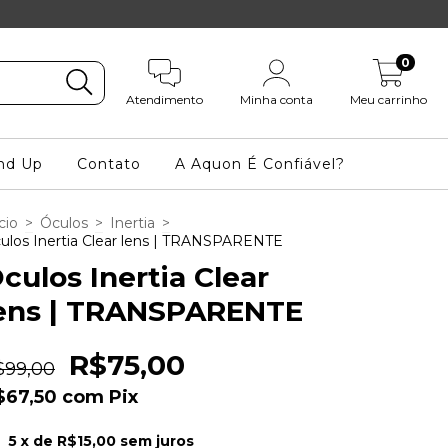
0
Atendimento
Minha conta
Meu carrinho
nd Up
Contato
A Aquon É Confiável?
cio
>
Óculos
>
Inertia
>
ulos Inertia Clear lens | TRANSPARENTE
culos Inertia Clear
ens | TRANSPARENTE
R$75,00
$99,00
$67,50
com
Pix
5
x de
R$15,00
sem juros