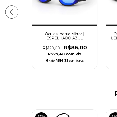
irror |
Óculos Inertia Mirror |
Ó
RATA
ESPELHADO AZUL
LE
6,00
R$86,00
R$120,00
m
Pix
R$77,40
com
Pix
 juros
6
x de
R$14,33
sem juros
22
%
34