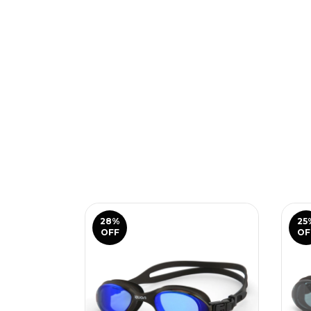
28
%
25
OFF
OF