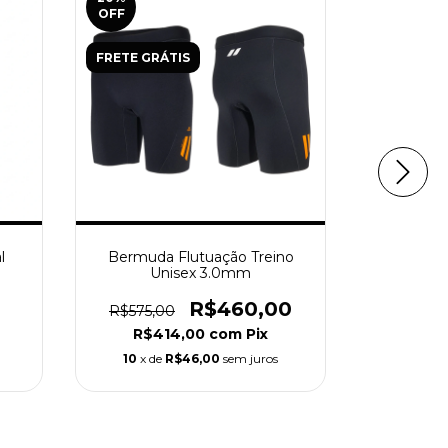
OFF
OFF
FRETE GRÁTIS
FRETE GR
l
Bermuda Flutuação Treino
Bermuda 
Unisex 3.0mm
Unis
R$460,00
R$575,00
R$625,
R$414,00
com
Pix
R$4
10
x de
R$46,00
sem juros
10
x d