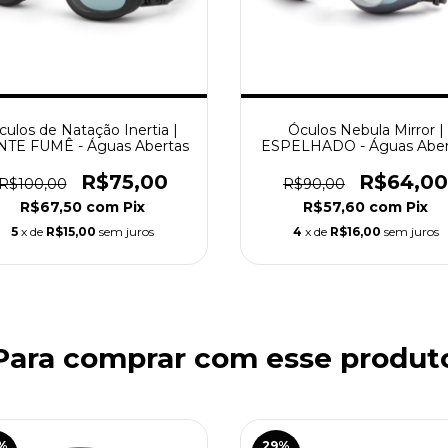
culos de Natação Inertia |
Óculos Nebula Mirror |
NTE FUMÊ - Águas Abertas
ESPELHADO - Águas Aber
R$75,00
R$64,00
R$100,00
R$90,00
R$67,50
com
Pix
R$57,60
com
Pix
5
x de
R$15,00
sem juros
4
x de
R$16,00
sem juros
Para comprar com esse produt
%
29
%