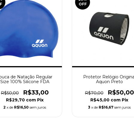
F
OFF
ouca de Natação Regular
Protetor Relógio Origina
Size 100% Silicone FDA
Aquon Preto
R$33,00
R$50,00
R$50,00
R$70,00
R$29,70
com
Pix
R$45,00
com
Pix
2
x de
R$16,50
sem juros
3
x de
R$16,67
sem juros