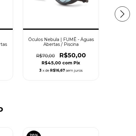
Óculos Nebula | FUMÊ - Águas
Óculos
tas
Abertas / Piscina
ESPELHAD
R$50,00
R$70,00
R$150,
R$45,00
com
Pix
R$1
3
x de
R$16,67
sem juros
9
x de
o
20
%
20
%